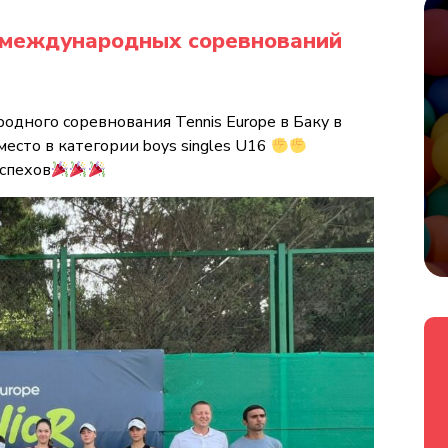
 международных соревнований
дного соревнования Tennis Europe в Баку в
место в категории boys singles U16
спехов