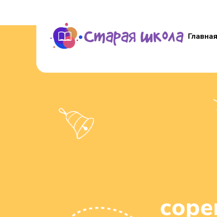
Главна
соре