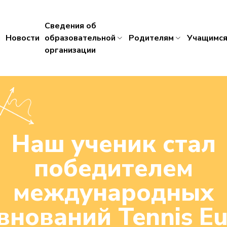
Сведения об
я
Новости
образовательной
Родителям
Учащимс
организации
Наш ученик стал
победителем
международных
внований Tennis Eu